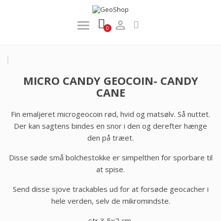

0
MICRO CANDY GEOCOIN- CANDY
CANE
Fin emaljeret microgeocoin rød, hvid og matsølv. Så nuttet.
Der kan sagtens bindes en snor i den og derefter hænge
den på træet.
Disse søde små bolchestokke er simpelthen for sporbare til
at spise.
Send disse sjove trackables ud for at forsøde geocacher i
hele verden, selv de mikromindste.
str 3,5x2 cm