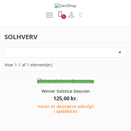

0
SOLHVERV

Viser 1-1 af 1 element(er)
VAREN ER DESVÆRRE UDSOLGT I
ØJEBLIKKET
Winter Solstice Geocoin
Pris
125,00 kr.
Varen er desværre udsolgt
i øjeblikket