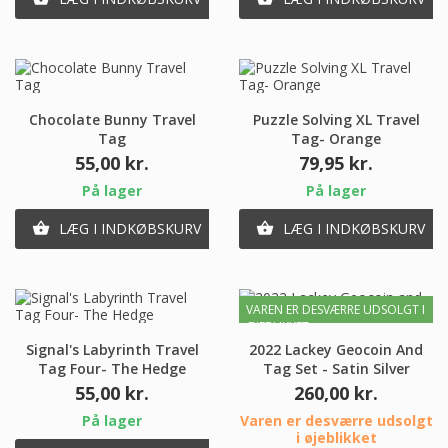
Chocolate Bunny Travel
Puzzle Solving XL Travel
Tag
Tag- Orange
Pris
Pris
55,00 kr.
79,95 kr.
På lager
På lager
LÆG I INDKØBSKURV
LÆG I INDKØBSKURV


VAREN ER DESVÆRRE UDSOLGT I
ØJEBLIKKET
Signal's Labyrinth Travel
2022 Lackey Geocoin And
Tag Four- The Hedge
Tag Set - Satin Silver
Pris
Pris
55,00 kr.
260,00 kr.
På lager
Varen er desværre udsolgt
i øjeblikket