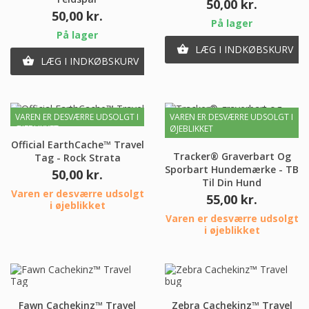
Pris
50,00 kr.
Pris
50,00 kr.
På lager
På lager
LÆG I INDKØBSKURV

LÆG I INDKØBSKURV

VAREN ER DESVÆRRE UDSOLGT I
VAREN ER DESVÆRRE UDSOLGT I
ØJEBLIKKET
ØJEBLIKKET
Official EarthCache™ Travel
Tracker® Graverbart Og
Tag - Rock Strata
Sporbart Hundemærke - TB
Pris
50,00 kr.
Til Din Hund
Varen er desværre udsolgt
Pris
55,00 kr.
i øjeblikket
Varen er desværre udsolgt
i øjeblikket
Fawn Cachekinz™ Travel
Zebra Cachekinz™ Travel