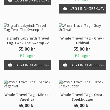
LÆG I INDKØBSKURV

LÆG I INDKØBSKURV

Signal's Labyrinth Travel
Whale Travel Tag - Gray -
Tag Two- The Swamp -2
Gråhval
Pris
Pris
55,00 kr.
55,00 kr.
På lager
På lager
LÆG I INDKØBSKURV
LÆG I INDKØBSKURV


Whale Travel Tag - Minke -
Whale Travel Tag - Orca -
Vågehval
Spækhugger
Pris
Pris
55,00 kr.
55,00 kr.