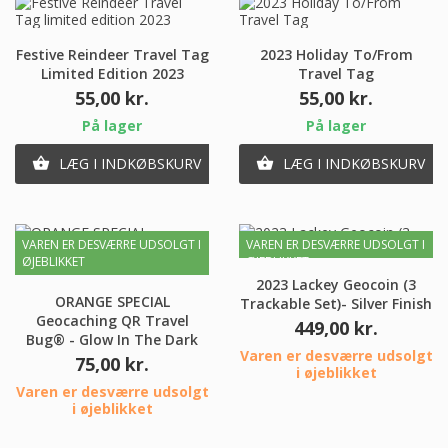
Festive Reindeer Travel Tag
2023 Holiday To/From
Limited Edition 2023
Travel Tag
Pris
Pris
55,00 kr.
55,00 kr.
På lager
På lager
LÆG I INDKØBSKURV
LÆG I INDKØBSKURV


VAREN ER DESVÆRRE UDSOLGT I
VAREN ER DESVÆRRE UDSOLGT I
ØJEBLIKKET
ØJEBLIKKET
2023 Lackey Geocoin (3
ORANGE SPECIAL
Trackable Set)- Silver Finish
Geocaching QR Travel
Pris
449,00 kr.
Bug® - Glow In The Dark
Varen er desværre udsolgt
Pris
75,00 kr.
i øjeblikket
Varen er desværre udsolgt
i øjeblikket