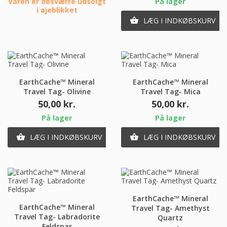
Varen er desværre udsolgt
På lager
i øjeblikket
LÆG I INDKØBSKURV

EarthCache™ Mineral
EarthCache™ Mineral
Travel Tag- Olivine
Travel Tag- Mica
Pris
Pris
50,00 kr.
50,00 kr.
På lager
På lager
LÆG I INDKØBSKURV
LÆG I INDKØBSKURV


EarthCache™ Mineral
EarthCache™ Mineral
Travel Tag- Amethyst
Travel Tag- Labradorite
Quartz
Feldspar