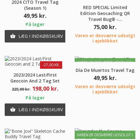
2024 CITO Travel Tag
RED SPECIAL Limited
(Season 1)
Edition Geocaching QR
Pris
49,95 kr.
Travel Bug® -...
På lager
Pris
75,00 kr.
Varen er desværre udsolgt
LÆG I INDKØBSKURV

i øjeblikket
VAREN ER DESVÆRRE UDSOLGT I
-27,00 KR.
ØJEBLIKKET
Día De Muertos Travel Tag
2023/2024 Last/First
Pris
49,95 kr.
Geocoin And 2 Tag Set
Varen er desværre udsolgt
Normalpris
Pris
198,00 kr.
225,00 kr.
i øjeblikket
På lager
LÆG I INDKØBSKURV

VAREN ER DESVÆRRE UDSOLGT I