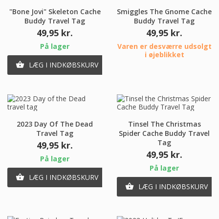
ØJEBLIKKET
"Bone Jovi" Skeleton Cache
Smiggles The Gnome Cache
Buddy Travel Tag
Buddy Travel Tag
Pris
Pris
49,95 kr.
49,95 kr.
På lager
Varen er desværre udsolgt
i øjeblikket
LÆG I INDKØBSKURV

2023 Day Of The Dead
Tinsel The Christmas
Travel Tag
Spider Cache Buddy Travel
Tag
Pris
49,95 kr.
Pris
49,95 kr.
På lager
På lager
LÆG I INDKØBSKURV

LÆG I INDKØBSKURV
