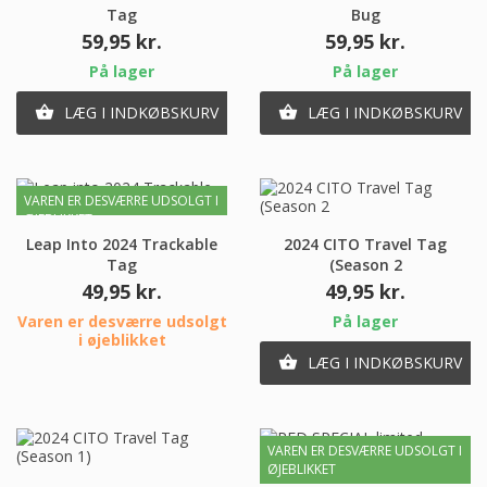
Tag
Bug
Pris
Pris
59,95 kr.
59,95 kr.
På lager
På lager
LÆG I INDKØBSKURV
LÆG I INDKØBSKURV


VAREN ER DESVÆRRE UDSOLGT I
ØJEBLIKKET
Leap Into 2024 Trackable
2024 CITO Travel Tag
Tag
(Season 2
Pris
Pris
49,95 kr.
49,95 kr.
Varen er desværre udsolgt
På lager
i øjeblikket
LÆG I INDKØBSKURV

VAREN ER DESVÆRRE UDSOLGT I
ØJEBLIKKET