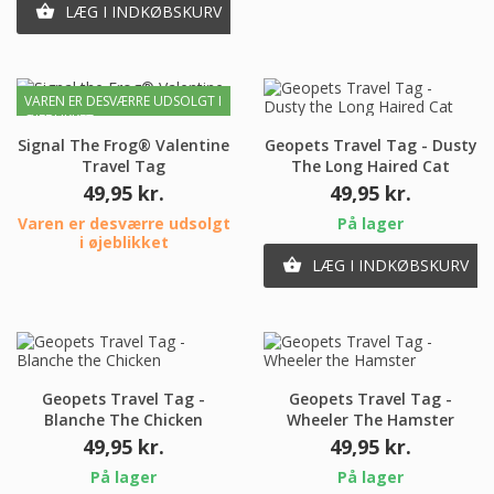
LÆG I INDKØBSKURV

VAREN ER DESVÆRRE UDSOLGT I
ØJEBLIKKET
Signal The Frog® Valentine
Geopets Travel Tag - Dusty
Travel Tag
The Long Haired Cat
Pris
Pris
49,95 kr.
49,95 kr.
Varen er desværre udsolgt
På lager
i øjeblikket
LÆG I INDKØBSKURV

Geopets Travel Tag -
Geopets Travel Tag -
Blanche The Chicken
Wheeler The Hamster
Pris
Pris
49,95 kr.
49,95 kr.
På lager
På lager