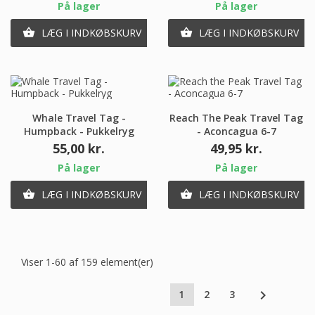
På lager
På lager
LÆG I INDKØBSKURV
LÆG I INDKØBSKURV


Whale Travel Tag -
Reach The Peak Travel Tag
Humpback - Pukkelryg
- Aconcagua 6-7
Pris
Pris
55,00 kr.
49,95 kr.
På lager
På lager
LÆG I INDKØBSKURV
LÆG I INDKØBSKURV


Viser 1-60 af 159 element(er)

1
2
3