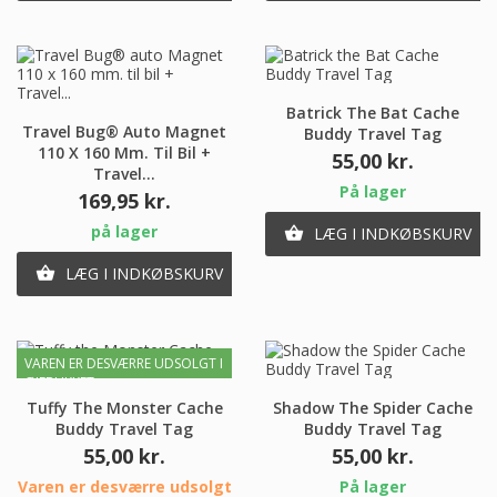
Batrick The Bat Cache
Travel Bug® Auto Magnet
Buddy Travel Tag
110 X 160 Mm. Til Bil +
Pris
55,00 kr.
Travel...
På lager
Pris
169,95 kr.
på lager
LÆG I INDKØBSKURV

LÆG I INDKØBSKURV

VAREN ER DESVÆRRE UDSOLGT I
ØJEBLIKKET
Tuffy The Monster Cache
Shadow The Spider Cache
Buddy Travel Tag
Buddy Travel Tag
Pris
Pris
55,00 kr.
55,00 kr.
Varen er desværre udsolgt
På lager