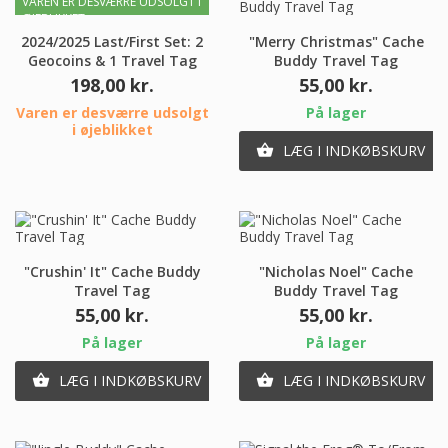
VAREN ER DESVÆRRE UDSOLGT I
ØJEBLIKKET
2024/2025 Last/First Set: 2
"Merry Christmas" Cache
Geocoins & 1 Travel Tag
Buddy Travel Tag
Pris
Pris
198,00 kr.
55,00 kr.
Varen er desværre udsolgt
På lager
i øjeblikket
LÆG I INDKØBSKURV

"Crushin' It" Cache Buddy
"Nicholas Noel" Cache
Travel Tag
Buddy Travel Tag
Pris
Pris
55,00 kr.
55,00 kr.
På lager
På lager
LÆG I INDKØBSKURV
LÆG I INDKØBSKURV

