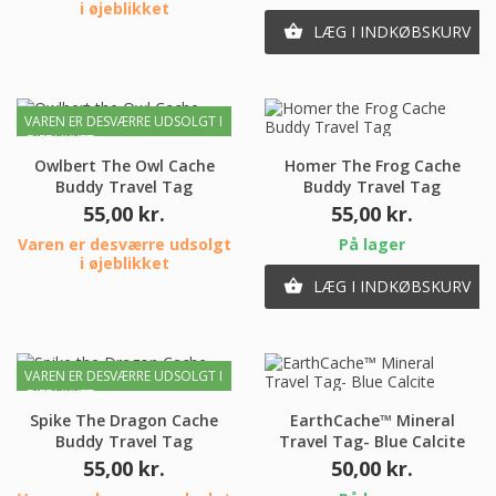
i øjeblikket
LÆG I INDKØBSKURV

VAREN ER DESVÆRRE UDSOLGT I
ØJEBLIKKET
Owlbert The Owl Cache
Homer The Frog Cache
Buddy Travel Tag
Buddy Travel Tag
Pris
Pris
55,00 kr.
55,00 kr.
Varen er desværre udsolgt
På lager
i øjeblikket
LÆG I INDKØBSKURV

VAREN ER DESVÆRRE UDSOLGT I
ØJEBLIKKET
Spike The Dragon Cache
EarthCache™ Mineral
Buddy Travel Tag
Travel Tag- Blue Calcite
Pris
Pris
55,00 kr.
50,00 kr.