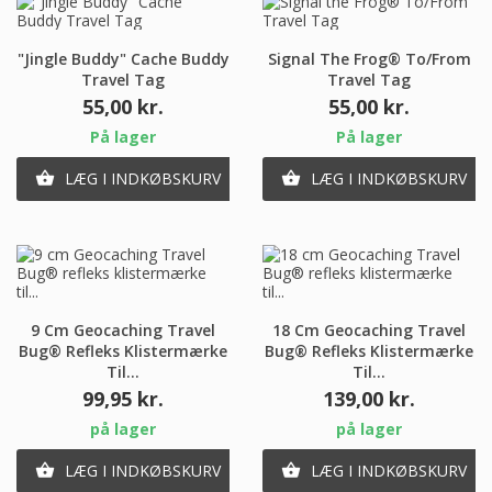
"Jingle Buddy" Cache Buddy
Signal The Frog® To/From
Travel Tag
Travel Tag
Pris
Pris
55,00 kr.
55,00 kr.
På lager
På lager
LÆG I INDKØBSKURV
LÆG I INDKØBSKURV


9 Cm Geocaching Travel
18 Cm Geocaching Travel
Bug® Refleks Klistermærke
Bug® Refleks Klistermærke
Til...
Til...
Pris
Pris
99,95 kr.
139,00 kr.
på lager
på lager
LÆG I INDKØBSKURV
LÆG I INDKØBSKURV

