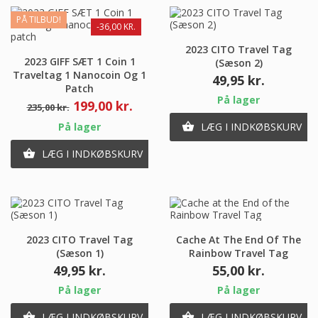
PÅ TILBUD!
-36,00 KR.
2023 CITO Travel Tag
2023 GIFF SÆT 1 Coin 1
(Sæson 2)
Traveltag 1 Nanocoin Og 1
Pris
49,95 kr.
Patch
På lager
Normalpris
Pris
199,00 kr.
235,00 kr.
På lager
LÆG I INDKØBSKURV

LÆG I INDKØBSKURV

2023 CITO Travel Tag
Cache At The End Of The
(Sæson 1)
Rainbow Travel Tag
Pris
Pris
49,95 kr.
55,00 kr.
På lager
På lager
LÆG I INDKØBSKURV
LÆG I INDKØBSKURV

