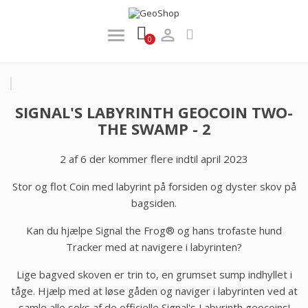

0
SIGNAL'S LABYRINTH GEOCOIN TWO-
THE SWAMP - 2
2 af 6 der kommer flere indtil april 2023
Stor og flot Coin med labyrint på forsiden og dyster skov på
bagsiden.
Kan du hjælpe Signal the Frog® og hans trofaste hund
Tracker med at navigere i labyrinten?
Lige bagved skoven er trin to, en grumset sump indhyllet i
tåge. Hjælp med at løse gåden og naviger i labyrinten ved at
samle alle seks af de officielle Signal's Labyrinth geocoins!