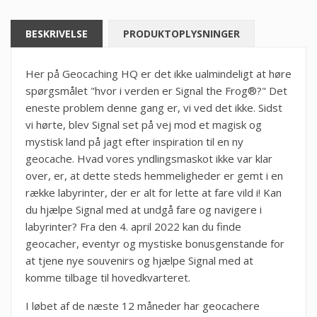
BESKRIVELSE
PRODUKTOPLYSNINGER
Her på Geocaching HQ er det ikke ualmindeligt at høre
spørgsmålet "hvor i verden er Signal the Frog®?" Det
eneste problem denne gang er, vi ved det ikke. Sidst
vi hørte, blev Signal set på vej mod et magisk og
mystisk land på jagt efter inspiration til en ny
geocache. Hvad vores yndlingsmaskot ikke var klar
over, er, at dette steds hemmeligheder er gemt i en
række labyrinter, der er alt for lette at fare vild i! Kan
du hjælpe Signal med at undgå fare og navigere i
labyrinter? Fra den 4. april 2022 kan du finde
geocacher, eventyr og mystiske bonusgenstande for
at tjene nye souvenirs og hjælpe Signal med at
komme tilbage til hovedkvarteret.
I løbet af de næste 12 måneder har geocachere