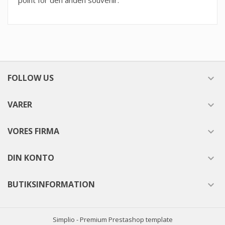
point for den anden souvenir.
FOLLOW US

VARER

VORES FIRMA

DIN KONTO

BUTIKSINFORMATION

Simplio - Premium Prestashop template